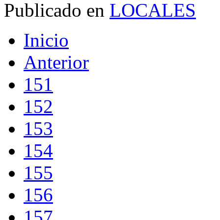
Publicado en
LOCALES
Inicio
Anterior
151
152
153
154
155
156
157