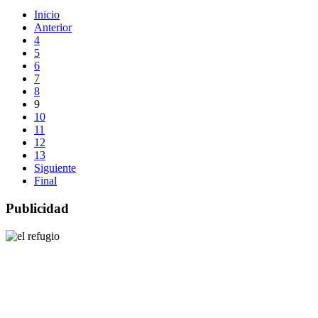
Inicio
Anterior
4
5
6
7
8
9
10
11
12
13
Siguiente
Final
Publicidad