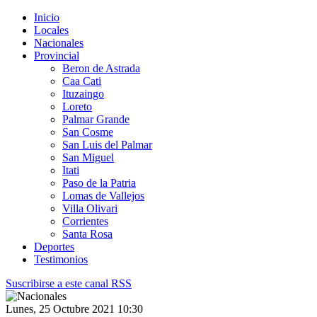
Inicio
Locales
Nacionales
Provincial
Beron de Astrada
Caa Cati
Ituzaingo
Loreto
Palmar Grande
San Cosme
San Luis del Palmar
San Miguel
Itati
Paso de la Patria
Lomas de Vallejos
Villa Olivari
Corrientes
Santa Rosa
Deportes
Testimonios
Suscribirse a este canal RSS
Lunes, 25 Octubre 2021 10:30