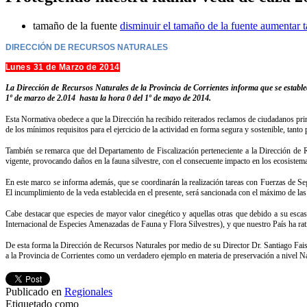
tamaño de la fuente
disminuir el tamaño de la fuente
aumentar t
DIRECCIÓN DE RECURSOS NATURALES
Lunes 31 de Marzo de 2014
La Dirección de Recursos Naturales de la Provincia de Corrientes informa que se establece
1º de marzo de 2.014 hasta la hora 0 del 1º de mayo de 2014.
Esta Normativa obedece a que la Dirección ha recibido reiterados reclamos de ciudadanos prin
de los mínimos requisitos para el ejercicio de la actividad en forma segura y sostenible, tant
También se remarca que del Departamento de Fiscalización perteneciente a la Dirección de R
vigente, provocando daños en la fauna silvestre, con el consecuente impacto en los ecosistem
En este marco se informa además, que se coordinarán la realización tareas con Fuerzas de Seg
El incumplimiento de la veda establecida en el presente, será sancionada con el máximo de 
Cabe destacar que especies de mayor valor cinegético y aquellas otras que debido a su esca
Internacional de Especies Amenazadas de Fauna y Flora Silvestres), y que nuestro País ha rati
De esta forma la Dirección de Recursos Naturales por medio de su Director Dr. Santiago Faisa
a la Provincia de Corrientes como un verdadero ejemplo en materia de preservación a nivel N
Publicado en
Regionales
Etiquetado como