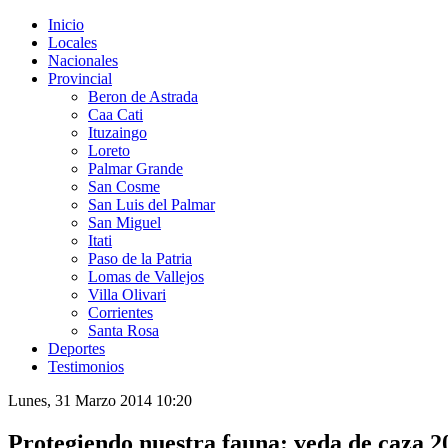
Inicio
Locales
Nacionales
Provincial
Beron de Astrada
Caa Cati
Ituzaingo
Loreto
Palmar Grande
San Cosme
San Luis del Palmar
San Miguel
Itati
Paso de la Patria
Lomas de Vallejos
Villa Olivari
Corrientes
Santa Rosa
Deportes
Testimonios
Lunes, 31 Marzo 2014 10:20
Protegiendo nuestra fauna: veda de caza 2