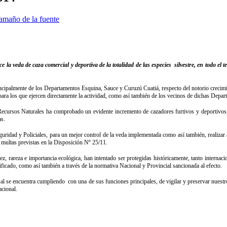
amaño de la fuente
 la veda de caza comercial y deportiva de la totalidad de las especies silvestre, en todo el
cipalmente de los Departamentos Esquina, Sauce y Curuzú Cuatiá, respecto del notorio crecimie
o para los que ejercen directamente la actividad, como así también de los vecinos de dichas Depa
ecursos Naturales ha comprobado un evidente incremento de cazadores furtivos y deportivos, 
as.
uridad y Policiales, para un mejor control de la veda implementada como así también, realizar a
las multas previstas en la Disposición Nº 25/11.
sez, rareza e importancia ecológica, han intentado ser protegidas históricamente, tanto inter
ficado, como así también a través de la normativa Nacional y Provincial sancionada al efecto.
l se encuentra cumpliendo con una de sus funciones principales, de vigilar y preservar nuestr
acional.