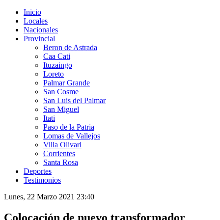
Inicio
Locales
Nacionales
Provincial
Beron de Astrada
Caa Cati
Ituzaingo
Loreto
Palmar Grande
San Cosme
San Luis del Palmar
San Miguel
Itati
Paso de la Patria
Lomas de Vallejos
Villa Olivari
Corrientes
Santa Rosa
Deportes
Testimonios
Lunes, 22 Marzo 2021 23:40
Colocación de nuevo transformador